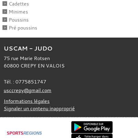
Cadettes
Minimes
Poussins
Pré poussins
USCAM - JUDO
75 rue Marie Rotsen
60800
CREPY EN VALOIS
Tél. :
0775851747
usccrepy@gmail.com
Informations légales
Signaler un contenu inapproprié
SPORTS
REGIONS