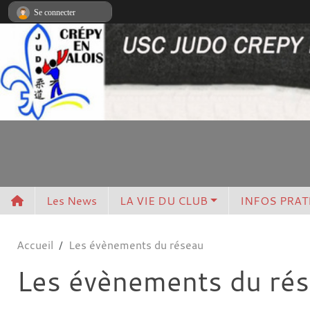
Panneau de gestion des cookies
Se connecter
Les News
LA VIE DU CLUB
INFOS PRAT
Accueil
Les évènements du réseau
Les évènements du ré